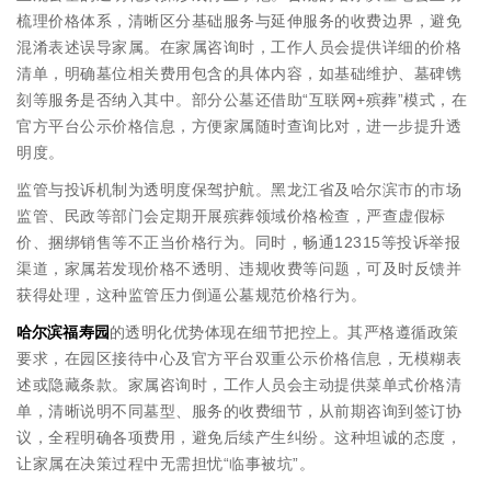
梳理价格体系，清晰区分基础服务与延伸服务的收费边界，避免
混淆表述误导家属。在家属咨询时，工作人员会提供详细的价格
清单，明确墓位相关费用包含的具体内容，如基础维护、墓碑镌
刻等服务是否纳入其中。部分公墓还借助“互联网+殡葬”模式，在
官方平台公示价格信息，方便家属随时查询比对，进一步提升透
明度。
监管与投诉机制为透明度保驾护航。黑龙江省及哈尔滨市的市场
监管、民政等部门会定期开展殡葬领域价格检查，严查虚假标
价、捆绑销售等不正当价格行为。同时，畅通12315等投诉举报
渠道，家属若发现价格不透明、违规收费等问题，可及时反馈并
获得处理，这种监管压力倒逼公墓规范价格行为。
哈尔滨福寿园
的透明化优势体现在细节把控上。其严格遵循政策
要求，在园区接待中心及官方平台双重公示价格信息，无模糊表
述或隐藏条款。家属咨询时，工作人员会主动提供菜单式价格清
单，清晰说明不同墓型、服务的收费细节，从前期咨询到签订协
议，全程明确各项费用，避免后续产生纠纷。这种坦诚的态度，
让家属在决策过程中无需担忧“临事被坑”。