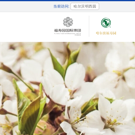
当前访问:
哈尔滨明西园